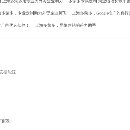
制 上海多荣多用专业为外贸企业助力
多荣多专属定制 为业绩增长带来
海多荣多，专业定制助力外贸企业腾飞
上海多荣多，Google推广的真行
e推广的优选伙伴！
上海多荣多，网络营销的得力助手！
安捷能源
宇假发