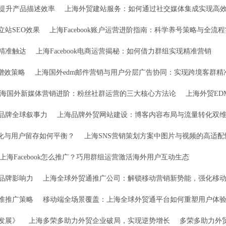
，提升产品描述效率
上海外贸建站服务：如何通过社交媒体集成实现高
站SEO效果
上海Facebook账户运营进阶指南：科学养号策略与全流
精准触达
上海Facebook电商运营揭秘：如何借力群组实现精准营销
同增效策略
上海国外edm邮件营销与用户分层广告协同：实现跨境客群精
海国外新媒体营销进阶：粉丝社群运营的三大核心方法论
上海外贸E
品牌全球叙事力
上海品牌外贸网站建设：博客内容布局与流量转化双
转化与用户留存如何平衡？
上海SNS营销策划方案中图片与视频的高适
上海Facebook怎么推广？巧用群组运营激活海外用户互动生态
外品牌影响力
上海全球外贸通推广公司：解锁移动营销新势能，强化移
准推广策略
移动端全场景覆盖：上海全球外贸通平台如何重塑用户体
发展》
上海多荣多助力外贸企业破局，实现逆势增长
多荣多助力外