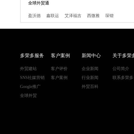
全球外贸通
盈沃德
鑫联运
艾泽福吉
西微雅
琛锴
多荣多服务
客户案例
新闻中心
关于多荣
外贸建站
客户评价
企业新闻
公司简介
SNS社媒营销
客户案例
行业新闻
联系多荣多
Google推广
外贸百科
全球外贸