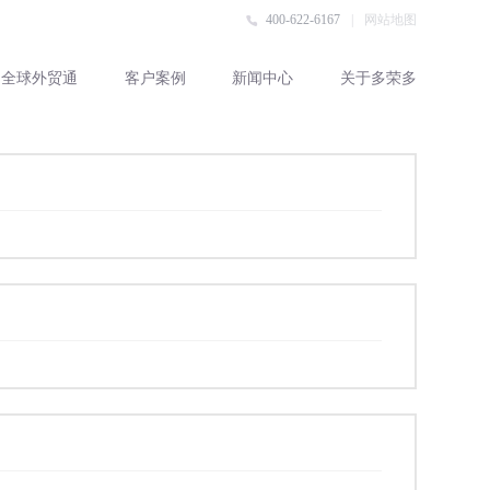
400-622-6167
|
网站地图
全球外贸通
客户案例
新闻中心
关于多荣多
客户评价
客户案例
行业动态
企业资讯
外贸百科
联系多荣多
公司简介