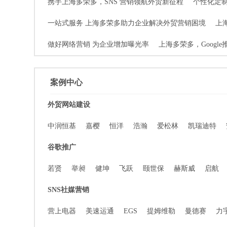
携手上海多荣多，SNS 营销领航外贸新征程
个性化定
一站式服务 上海多荣多助力企业解决外贸营销困境
上
做好网络营销 为企业增加曝光率
上海多荣多，Googl
案例中心
外贸网站建设
中润恒基
嘉樱
恒洋
浩瀚
爱松林
凯瑞迪特
谷歌推广
若贤
举昶
健坤
飞跃
颐世保
赫斯威
启航
SNS社媒营销
营上电器
美速运通
EGS
提姆维勒
曼德赛
力