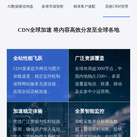
CDN全球加速 将内容高效分发至全球各地
全站性能飞跃
广泛资源覆盖
CDN显著提升网页与图片
全球布局超3000节点，中
加载速度，稳定监控机制
国内地独占2500+，多渠
保障网站服务无缝连接，
道覆盖电信、联通、移动
实现全站流畅加速。
及众多中小运营商。
加速稳定体验
全景智能监控
凭借广泛资源与实时链路
实时采集并分析网络数
探测，确保用户接入良好
据，异常即时洞察。提供
节点。高性能缓存系统加
详尽监控报表，包括带宽