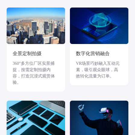
全景定制拍摄
数字化营销融合
360°多方位厂区实景捕
VR场景巧妙融入互动元
捉，按需定制拍摄内
素，吸引观众眼球，高
容，打造沉浸式观赏体
效转化流量为订单。
验。